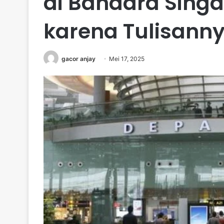
di Bandara Sing
karena Tulisanny
gacor anjay
Mei 17, 2025