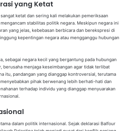
rasi yang Ketat
g sangat ketat dan sering kali melakukan pemeriksaan
mengancam stabilitas politik negara. Meskipun negara ini
ran yang jelas, kebebasan berbicara dan berekspresi di
menyinggung kepentingan negara atau mengganggu hubungan
ra, sebagai negara kecil yang bergantung pada hubungan
, berusaha menjaga keseimbangan agar tidak terlibat
rena itu, pandangan yang dianggap kontroversial, terutama
t menyebabkan pihak berwenang lebih berhati-hati dan
enahanan terhadap individu yang dianggap menyuarakan
nasional.
asional
tama dalam politik internasional. Sejak deklarasi Balfour
ilayah Palestina telah menjadi pusat dari konflik panjang