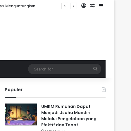
Log In
Random Article
Sidebar
 Pengalaman Praktis
Search
for
Populer
UMKM Rumahan Dapat
Menjadi Usaha Mandiri
Melalui Pengelolaan yang
Efektif dan Tepat