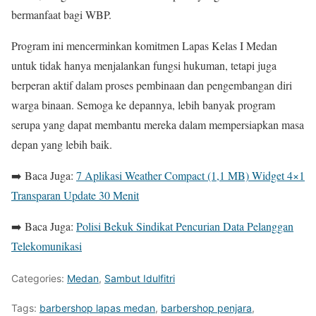
bermanfaat bagi WBP.
Program ini mencerminkan komitmen Lapas Kelas I Medan
untuk tidak hanya menjalankan fungsi hukuman, tetapi juga
berperan aktif dalam proses pembinaan dan pengembangan diri
warga binaan. Semoga ke depannya, lebih banyak program
serupa yang dapat membantu mereka dalam mempersiapkan masa
depan yang lebih baik.
➡️ Baca Juga:
7 Aplikasi Weather Compact (1,1 MB) Widget 4×1
Transparan Update 30 Menit
➡️ Baca Juga:
Polisi Bekuk Sindikat Pencurian Data Pelanggan
Telekomunikasi
Categories:
Medan
,
Sambut Idulfitri
Tags:
barbershop lapas medan
,
barbershop penjara
,