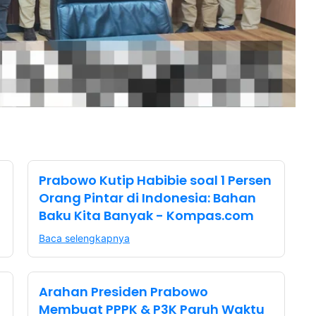
Prabowo Kutip Habibie soal 1 Persen
Orang Pintar di Indonesia: Bahan
Baku Kita Banyak - Kompas.com
Baca selengkapnya
Arahan Presiden Prabowo
Membuat PPPK & P3K Paruh Waktu