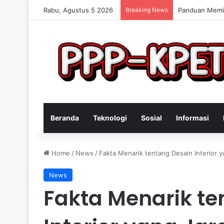
Rabu, Agustus 5 2026
Breaking News
Keterampilan 
Beranda
Teknologi
Sosial
Informasi
Home
/
News
/
Fakta Menarik tentang Desain Interior y
News
Fakta Menarik te