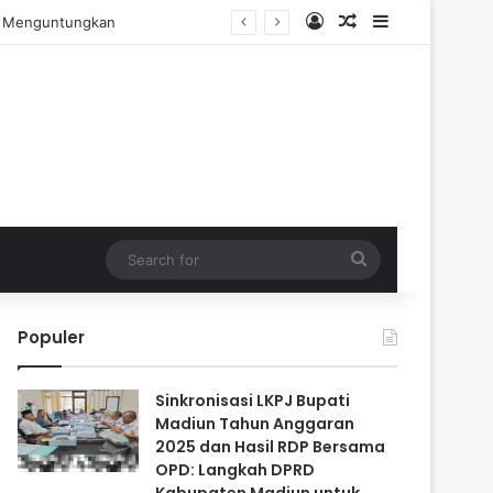
Log In
Random Article
Sidebar
ngalaman Praktis
Search
for
Populer
Sinkronisasi LKPJ Bupati
Madiun Tahun Anggaran
2025 dan Hasil RDP Bersama
OPD: Langkah DPRD