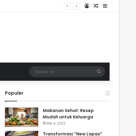
Log In
Random Article
Sidebar
 Pengalaman Praktis
Search
for
Populer
Makanan Sehat: Resep
Mudah untuk Keluarga
Mei 4, 2025
Transformasi “New Lapas”