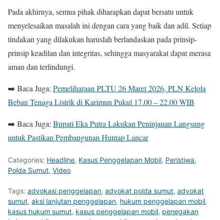
Pada akhirnya, semua pihak diharapkan dapat bersatu untuk
menyelesaikan masalah ini dengan cara yang baik dan adil. Setiap
tindakan yang dilakukan haruslah berlandaskan pada prinsip-
prinsip keadilan dan integritas, sehingga masyarakat dapat merasa
aman dan terlindungi.
➡️ Baca Juga:
Pemeliharaan PLTU 26 Maret 2026, PLN Kelola
Beban Tenaga Listrik di Karimun Pukul 17.00 – 22.00 WIB
➡️ Baca Juga:
Bupati Eka Putra Lakukan Peninjauan Langsung
untuk Pastikan Pembangunan Huntap Lancar
Categories:
Headline
,
Kasus Penggelapan Mobil
,
Peristiwa
,
Polda Sumut
,
Video
Tags:
advokasi penggelapan
,
advokat polda sumut
,
advokat
sumut
,
aksi lanjutan penggelapan
,
hukum penggelapan mobil
,
kasus hukum sumut
,
kasus penggelapan mobil
,
penegakan