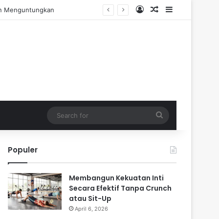
Log In
Random Article
Sidebar
engalaman Praktis
Search
for
Populer
Membangun Kekuatan Inti
Secara Efektif Tanpa Crunch
atau Sit-Up
April 6, 2026