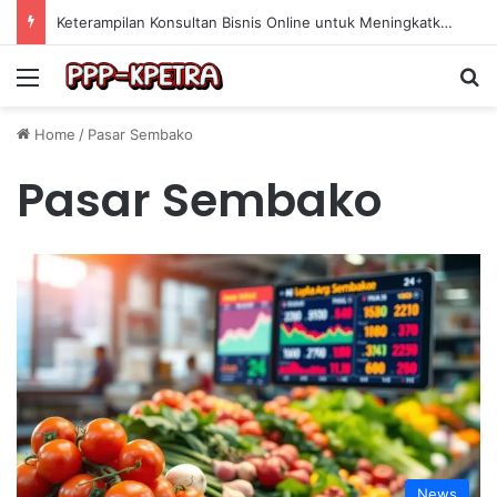
Keterampilan Konsultan Bisnis Online untuk Meningkatkan Pendapatan Berdasarkan Pengalaman Praktis
Menu
Se
Home
/
Pasar Sembako
Pasar Sembako
News