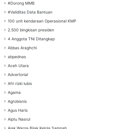
#Dorong MMB
#Validitas Data Bantuan
100 unit kendaraan Operasional KMP
2.500 bingkisan presiden
4 Anggota TNI Ditangkap
Abbas Araghchi
abpednas
Aceh Utara
Advertorial
Afri rizki lubis
Agama
Agrobisnis
Agus Haris
Aiptu Nasrul
Ajak Warga Bijak Kelola Sampah