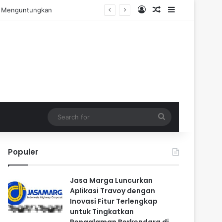
Log In
Random Article
Sidebar
ngalaman Praktis
Search
for
Populer
Jasa Marga Luncurkan
Aplikasi Travoy dengan
Inovasi Fitur Terlengkap
untuk Tingkatkan