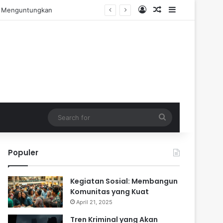
Log In
Random Article
Sidebar
ngalaman Praktis
Search
for
Populer
Kegiatan Sosial: Membangun
Komunitas yang Kuat
April 21, 2025
Tren Kriminal yang Akan