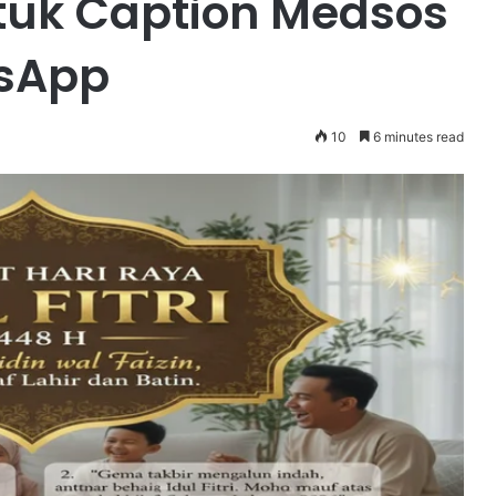
uk Caption Medsos
tsApp
10
6 minutes read