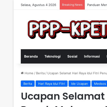
Selasa, Agustus 4 2026
Breaking News
Keterampilan
Beranda
Teknologi
Sosial
Informasi
Home
/
Berita
/
Ucapan Selamat Hari Raya Idul Fitri P
Berita
Hari Raya Idul Fitri
Ide Ucapan
Medsos
Ucapan Selamat Ha