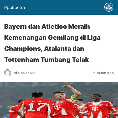
Pppkpetra
Bayern dan Atletico Meraih
Kemenangan Gemilang di Liga
Champions, Atalanta dan
Tottenham Tumbang Telak
bila salsabila
5 bulan ago