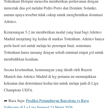
Tottenham Hotspur mencoba memberikan perlawanan dengan
mencetak dua gol melalui Pedro Porro dan Dominic Solanke,
namun upaya tersebut tidak cukup untuk menghentikan dominasi
Atletico.
Kemenangan 5-2 ini memberikan modal yang kuat bagi Atletico
Madrid menjelang leg kedua di markas Tottenham. Atletico hanya
perlu hasil seri untuk melaju ke perempat final, sementara
Tottenham harus menang dengan selisih minimal empat gol untuk
membalikkan keadaan.
Secara keseluruhan, kemenangan yang diraih oleh Bayern
Munich dan Atletico Madrid di leg pertama ini menunjukkan
kekuatan dan determinasi kedua tim untuk melaju jauh di Liga
Champions UEFA.
➡️ Baca Juga:
Prediksi Pertandingan Barcelona vs Rayo
Vallecano di La Liga Spanyol 23 Maret 2026