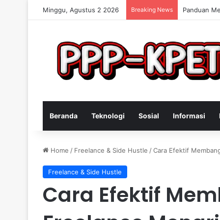
Minggu, Agustus 2 2026
Breaking News
Keterampila
Beranda
Teknologi
Sosial
Informasi
Home
/
Freelance & Side Hustle
/
Cara Efektif Membang
Freelance & Side Hustle
Cara Efektif Mem