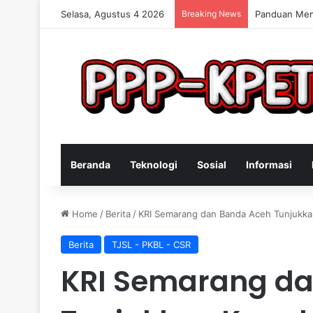
Selasa, Agustus 4 2026
Breaking News
Keterampilan
Beranda
Teknologi
Sosial
Informasi
Home
/
Berita
/
KRI Semarang dan Banda Aceh Tunjukkan
Berita
TJSL - PKBL - CSR
KRI Semarang d