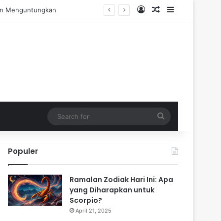
Log In
Random Article
Sidebar
Pengalaman Praktis
Search
for
Populer
Ramalan Zodiak Hari Ini: Apa
yang Diharapkan untuk
Scorpio?
April 21, 2025