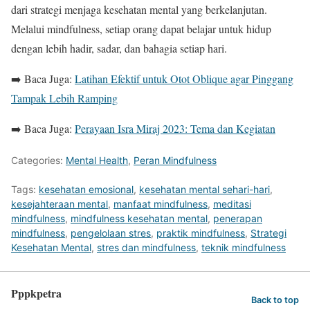
dari strategi menjaga kesehatan mental yang berkelanjutan.
Melalui mindfulness, setiap orang dapat belajar untuk hidup
dengan lebih hadir, sadar, dan bahagia setiap hari.
➡️ Baca Juga:
Latihan Efektif untuk Otot Oblique agar Pinggang
Tampak Lebih Ramping
➡️ Baca Juga:
Perayaan Isra Miraj 2023: Tema dan Kegiatan
Categories:
Mental Health
,
Peran Mindfulness
Tags:
kesehatan emosional
,
kesehatan mental sehari-hari
,
kesejahteraan mental
,
manfaat mindfulness
,
meditasi
mindfulness
,
mindfulness kesehatan mental
,
penerapan
mindfulness
,
pengelolaan stres
,
praktik mindfulness
,
Strategi
Kesehatan Mental
,
stres dan mindfulness
,
teknik mindfulness
Pppkpetra
Back to top