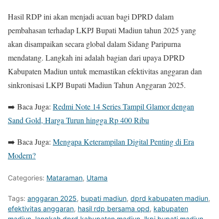
Hasil RDP ini akan menjadi acuan bagi DPRD dalam
pembahasan terhadap LKPJ Bupati Madiun tahun 2025 yang
akan disampaikan secara global dalam Sidang Paripurna
mendatang. Langkah ini adalah bagian dari upaya DPRD
Kabupaten Madiun untuk memastikan efektivitas anggaran dan
sinkronisasi LKPJ Bupati Madiun Tahun Anggaran 2025.
➡️ Baca Juga:
Redmi Note 14 Series Tampil Glamor dengan
Sand Gold, Harga Turun hingga Rp 400 Ribu
➡️ Baca Juga:
Mengapa Keterampilan Digital Penting di Era
Modern?
Categories:
Mataraman
,
Utama
Tags:
anggaran 2025
,
bupati madiun
,
dprd kabupaten madiun
,
efektivitas anggaran
,
hasil rdp bersama opd
,
kabupaten
madiun
,
langkah dprd kabupaten madiun
,
lkpj bupati madiun
,