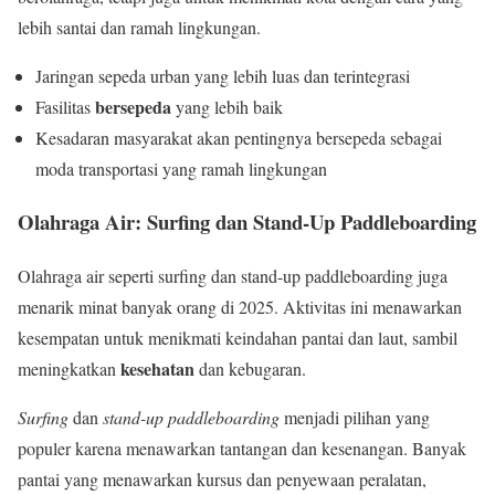
lebih santai dan ramah lingkungan.
Jaringan sepeda urban yang lebih luas dan terintegrasi
bersepeda
Fasilitas
yang lebih baik
Kesadaran masyarakat akan pentingnya bersepeda sebagai
moda transportasi yang ramah lingkungan
Olahraga Air: Surfing dan Stand-Up Paddleboarding
Olahraga air seperti surfing dan stand-up paddleboarding juga
menarik minat banyak orang di 2025. Aktivitas ini menawarkan
kesempatan untuk menikmati keindahan pantai dan laut, sambil
kesehatan
meningkatkan
dan kebugaran.
Surfing
dan
stand-up paddleboarding
menjadi pilihan yang
populer karena menawarkan tantangan dan kesenangan. Banyak
pantai yang menawarkan kursus dan penyewaan peralatan,