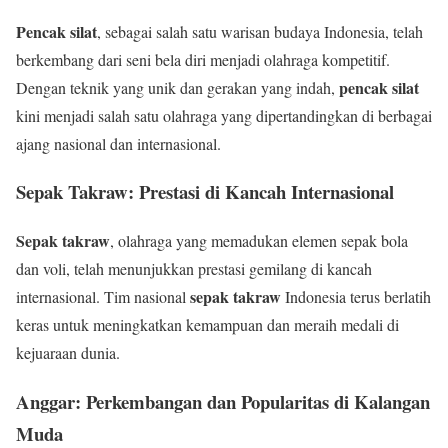
Pencak silat
, sebagai salah satu warisan budaya Indonesia, telah
berkembang dari seni bela diri menjadi olahraga kompetitif.
pencak silat
Dengan teknik yang unik dan gerakan yang indah,
kini menjadi salah satu olahraga yang dipertandingkan di berbagai
ajang nasional dan internasional.
Sepak Takraw: Prestasi di Kancah Internasional
Sepak takraw
, olahraga yang memadukan elemen sepak bola
dan voli, telah menunjukkan prestasi gemilang di kancah
sepak takraw
internasional. Tim nasional
Indonesia terus berlatih
keras untuk meningkatkan kemampuan dan meraih medali di
kejuaraan dunia.
Anggar: Perkembangan dan Popularitas di Kalangan
Muda