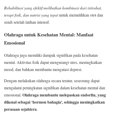
Rehabilitasi yang efektif melibatkan kombinasi dari istirahat,
terapi fisik, dan nutrisi yang tepat
untuk memulihkan otot dan
sendi setelah latihan intensif.
Olahraga untuk Kesehatan Mental: Manfaat
Emosional
Olahraga juga memiliki dampak signifikan pada kesehatan
mental. Aktivitas fisik dapat mengurangi stres, meningkatkan
mood, dan bahkan membantu mengatasi depresi.
Dengan melakukan olahraga secara teratur, seseorang dapat
mengalami peningkatan signifikan dalam kesehatan mental dan
Olahraga membantu melepaskan endorfin, yang
emosional.
dikenal sebagai ‘hormon bahagia’, sehingga meningkatkan
perasaan sejahtera
.