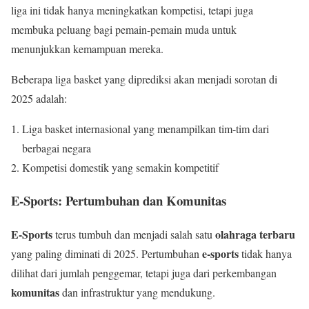
liga ini tidak hanya meningkatkan kompetisi, tetapi juga
membuka peluang bagi pemain-pemain muda untuk
menunjukkan kemampuan mereka.
Beberapa liga basket yang diprediksi akan menjadi sorotan di
2025 adalah:
Liga basket internasional yang menampilkan tim-tim dari
berbagai negara
Kompetisi domestik yang semakin kompetitif
E-Sports: Pertumbuhan dan Komunitas
E-Sports
olahraga terbaru
terus tumbuh dan menjadi salah satu
e-sports
yang paling diminati di 2025. Pertumbuhan
tidak hanya
dilihat dari jumlah penggemar, tetapi juga dari perkembangan
komunitas
dan infrastruktur yang mendukung.