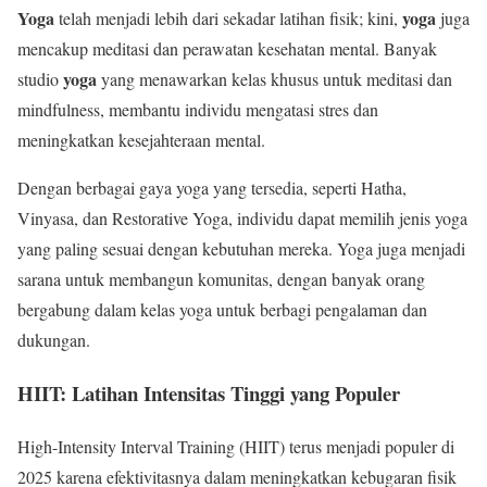
Yoga
yoga
telah menjadi lebih dari sekadar latihan fisik; kini,
juga
mencakup meditasi dan perawatan kesehatan mental. Banyak
yoga
studio
yang menawarkan kelas khusus untuk meditasi dan
mindfulness, membantu individu mengatasi stres dan
meningkatkan kesejahteraan mental.
Dengan berbagai gaya yoga yang tersedia, seperti Hatha,
Vinyasa, dan Restorative Yoga, individu dapat memilih jenis yoga
yang paling sesuai dengan kebutuhan mereka. Yoga juga menjadi
sarana untuk membangun komunitas, dengan banyak orang
bergabung dalam kelas yoga untuk berbagi pengalaman dan
dukungan.
HIIT: Latihan Intensitas Tinggi yang Populer
High-Intensity Interval Training (HIIT) terus menjadi populer di
2025 karena efektivitasnya dalam meningkatkan kebugaran fisik