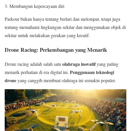
Membangun kepercayaan diri
Parkour bukan hanya tentang berlari dan melompat, tetapi juga
tentang memahami lingkungan sekitar dan menggunakan objek di
sekitar untuk melakukan gerakan yang kreatif.
Drone Racing: Perkembangan yang Menarik
olahraga inovatif
Drone racing adalah salah satu
yang paling
Penggunaan teknologi
menarik perhatian di era digital ini.
drone
yang canggih membuat olahraga ini semakin populer.