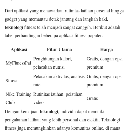
Dari aplikasi yang menawarkan rutinitas latihan personal hingga
gadget yang memantau detak jantung dan langkah kaki,
teknologi
fitness telah menjadi sangat canggih. Berikut adalah
tabel perbandingan beberapa aplikasi fitness populer:
Aplikasi
Fitur Utama
Harga
Penghitungan kalori,
Gratis, dengan opsi
MyFitnessPal
pelacakan nutrisi
premium
Pelacakan aktivitas, analisis
Gratis, dengan opsi
Strava
rute
premium
Nike Training
Rutinitas latihan, pelatihan
Gratis
Club
video
teknologi
Dengan kemajuan
, individu dapat memiliki
pengalaman latihan yang lebih personal dan efektif. Teknologi
fitness juga memungkinkan adanya komunitas online, di mana