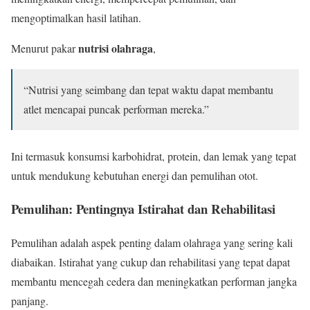
mengoptimalkan hasil latihan.
nutrisi olahraga
Menurut pakar
,
“Nutrisi yang seimbang dan tepat waktu dapat membantu
atlet mencapai puncak performan mereka.”
Ini termasuk konsumsi karbohidrat, protein, dan lemak yang tepat
untuk mendukung kebutuhan energi dan pemulihan otot.
Pemulihan: Pentingnya Istirahat dan Rehabilitasi
Pemulihan adalah aspek penting dalam olahraga yang sering kali
diabaikan. Istirahat yang cukup dan rehabilitasi yang tepat dapat
membantu mencegah cedera dan meningkatkan performan jangka
panjang.