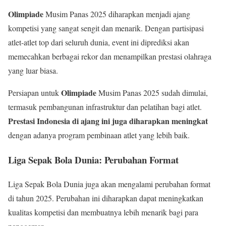
Olimpiade
Musim Panas 2025 diharapkan menjadi ajang
kompetisi yang sangat sengit dan menarik. Dengan partisipasi
atlet-atlet top dari seluruh dunia, event ini diprediksi akan
memecahkan berbagai rekor dan menampilkan prestasi olahraga
yang luar biasa.
Olimpiade
Persiapan untuk
Musim Panas 2025 sudah dimulai,
termasuk pembangunan infrastruktur dan pelatihan bagi atlet.
Prestasi Indonesia di ajang ini juga diharapkan meningkat
dengan adanya program pembinaan atlet yang lebih baik.
Liga Sepak Bola Dunia: Perubahan Format
Liga Sepak Bola Dunia juga akan mengalami perubahan format
di tahun 2025. Perubahan ini diharapkan dapat meningkatkan
kualitas kompetisi dan membuatnya lebih menarik bagi para