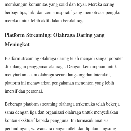
membangun komunitas yang solid dan loyal. Mereka sering
berbagi tips, trik, dan cerita inspiratif yang memotivasi pengikut
mereka untuk lebih aktif dalam berolahraga.
Platform Streaming: Olahraga Daring yang
Meningkat
Platform streaming olahraga daring telah menjadi sangat populer
di kalangan penggemar olahraga. Dengan kemampuan untuk
menyiarkan acara olahraga secara langsung dan interaktif,
platform ini menawarkan pengalaman menonton yang lebih
imersif dan personal.
Beberapa platform streaming olahraga terkemuka telah bekerja
sama dengan liga dan organisasi olahraga untuk menyediakan
konten eksklusif kepada pengguna. Ini termasuk analisis
pertandingan, wawancara dengan atlet, dan liputan langsung