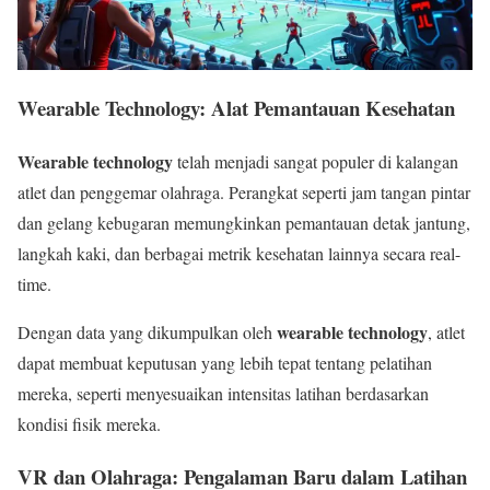
Wearable Technology: Alat Pemantauan Kesehatan
Wearable technology
telah menjadi sangat populer di kalangan
atlet dan penggemar olahraga. Perangkat seperti jam tangan pintar
dan gelang kebugaran memungkinkan pemantauan detak jantung,
langkah kaki, dan berbagai metrik kesehatan lainnya secara real-
time.
wearable technology
Dengan data yang dikumpulkan oleh
, atlet
dapat membuat keputusan yang lebih tepat tentang pelatihan
mereka, seperti menyesuaikan intensitas latihan berdasarkan
kondisi fisik mereka.
VR dan Olahraga: Pengalaman Baru dalam Latihan