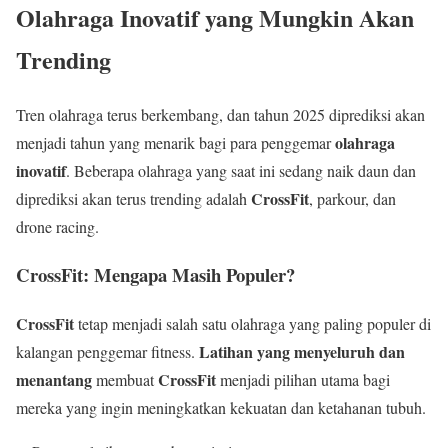
Olahraga Inovatif yang Mungkin Akan
Trending
Tren olahraga terus berkembang, dan tahun 2025 diprediksi akan
olahraga
menjadi tahun yang menarik bagi para penggemar
inovatif
. Beberapa olahraga yang saat ini sedang naik daun dan
CrossFit
diprediksi akan terus trending adalah
, parkour, dan
drone racing.
CrossFit: Mengapa Masih Populer?
CrossFit
tetap menjadi salah satu olahraga yang paling populer di
Latihan yang menyeluruh dan
kalangan penggemar fitness.
menantang
CrossFit
membuat
menjadi pilihan utama bagi
mereka yang ingin meningkatkan kekuatan dan ketahanan tubuh.