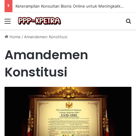
Keterampilan Konsultan Bisnis Online untuk Meningkatkan Pendapatan Berdasarkan Pengalaman Praktis
Menu
Se
Home
/
Amandemen Konstitusi
Amandemen
Konstitusi