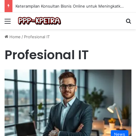
Keterampilan Konsultan Bisnis Online untuk Meningkatkan Pendapatan Berdasarkan Pengalaman Praktis
Menu
Se
Home
/
Profesional IT
Profesional IT
News