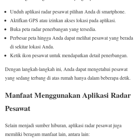
Unduh aplikasi radar pesawat pilihan Anda di smartphone.
Aktifkan GPS atau izinkan akses lokasi pada aplikasi.
Buka peta radar penerbangan yang tersedia.
Perbesar peta hingga Anda dapat melihat pesawat yang berada
di sekitar lokasi Anda.
Ketik ikon pesawat untuk mendapatkan detail penerbangan.
Dengan langkah-langkah ini, Anda dapat mengetahui pesawat
yang sedang terbang di atas rumah hanya dalam beberapa detik.
Manfaat Menggunakan Aplikasi Radar
Pesawat
Selain menjadi sumber hiburan, aplikasi radar pesawat juga
memiliki beragam manfaat lain, antara lain: