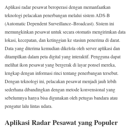
Aplikasi radar pesawat beroperasi dengan memanfaatkan
teknologi pelacakan penerbangan melalui sistem ADS-B
(Automatic Dependent Surveillance–Broadcast). Sistem ini
memungkinkan pesawat untuk secara otomatis mengirimkan data
lokasi, kecepatan, dan ketinggian ke stasiun penerima di darat.
Data yang diterima kemudian dikelola oleh server aplikasi dan
ditampilkan dalam peta digital yang interaktif. Pengguna dapat
melihat ikon pesawat yang bergerak di layar ponsel mereka,
lengkap dengan informasi rinci tentang penerbangan tersebut.
Dengan teknologi ini, pelacakan pesawat menjadi jauh lebih
sederhana dibandingkan dengan metode konvensional yang
sebelumnya hanya bisa digunakan oleh petugas bandara atau
pengatur lalu lintas udara.
Aplikasi Radar Pesawat yang Populer