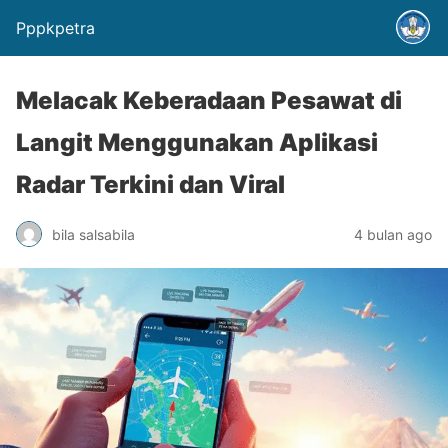
Pppkpetra
Melacak Keberadaan Pesawat di
Langit Menggunakan Aplikasi
Radar Terkini dan Viral
bila salsabila
4 bulan ago