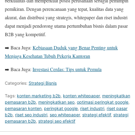
berkualitas dan memperkuat posisi perusahaan sebagai pemimpin
pemikiran. Dengan perencanaan yang tepat, kualitas data yang
akurat, dan distribusi yang strategis, whitepaper dan riset industri
dapat menjadi pendorong utama pertumbuhan bisnis dalam pasar
B2B yang kompetitif.
➡️ Baca Juga:
Kebiasaan Duduk yang Benar Penting untuk
Menjaga Kesehatan Tubuh Pekerja Kantoran
➡️ Baca Juga:
Investasi Cerdas: Tips untuk Pemula
Categories:
Strategi Bisnis
Tags:
konten marketing b2b
,
konten whitepaper
,
meningkatkan
pemasaran b2b
,
meningkatkan seo
,
optimasi peringkat google
,
pemasaran konten
,
peringkat google
,
riset industri
,
riset pasar
b2b
,
riset seo industri
,
seo whitepaper
,
strategi efektif
,
strategi
pemasaran b2b
,
strategi seo efektif