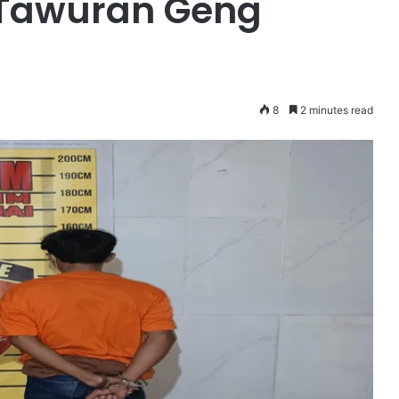
 Tawuran Geng
8
2 minutes read