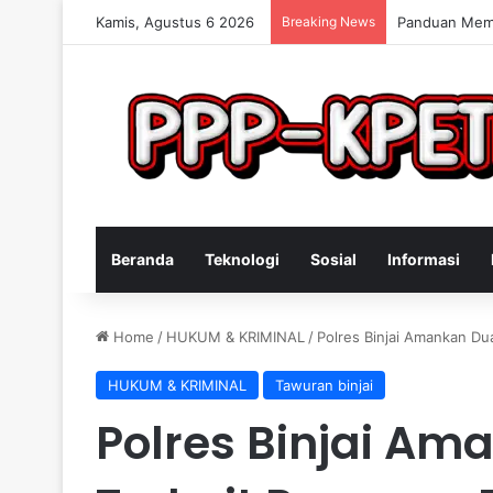
Kamis, Agustus 6 2026
Breaking News
Keterampilan 
Beranda
Teknologi
Sosial
Informasi
Home
/
HUKUM & KRIMINAL
/
Polres Binjai Amankan Du
HUKUM & KRIMINAL
Tawuran binjai
Polres Binjai Am