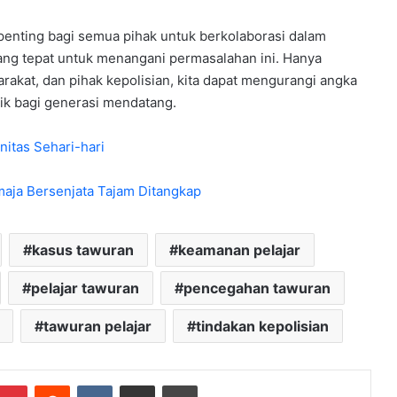
enting bagi semua pihak untuk berkolaborasi dalam
ng tepat untuk menangani permasalahan ini. Hanya
rakat, dan pihak kepolisian, kita dapat mengurangi angka
ik bagi generasi mendatang.
nitas Sehari-hari
aja Bersenjata Tajam Ditangkap
kasus tawuran
keamanan pelajar
pelajar tawuran
pencegahan tawuran
tawuran pelajar
tindakan kepolisian
mblr
Pinterest
Reddit
VKontakte
Share via Email
Print