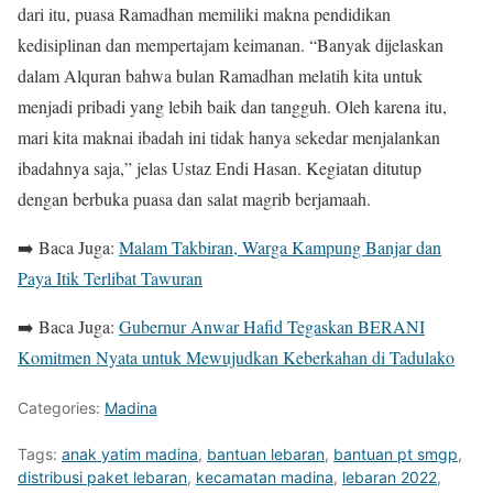
dari itu, puasa Ramadhan memiliki makna pendidikan
kedisiplinan dan mempertajam keimanan. “Banyak dijelaskan
dalam Alquran bahwa bulan Ramadhan melatih kita untuk
menjadi pribadi yang lebih baik dan tangguh. Oleh karena itu,
mari kita maknai ibadah ini tidak hanya sekedar menjalankan
ibadahnya saja,” jelas Ustaz Endi Hasan. Kegiatan ditutup
dengan berbuka puasa dan salat magrib berjamaah.
➡️ Baca Juga:
Malam Takbiran, Warga Kampung Banjar dan
Paya Itik Terlibat Tawuran
➡️ Baca Juga:
Gubernur Anwar Hafid Tegaskan BERANI
Komitmen Nyata untuk Mewujudkan Keberkahan di Tadulako
Categories:
Madina
Tags:
anak yatim madina
,
bantuan lebaran
,
bantuan pt smgp
,
distribusi paket lebaran
,
kecamatan madina
,
lebaran 2022
,