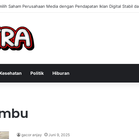
 Konsultan Bisnis Online untuk Meningkatkan Pendapatan Berdasarkan 
Kesehatan
Politik
Hiburan
ambu
gacor anjay
Juni 9, 2025