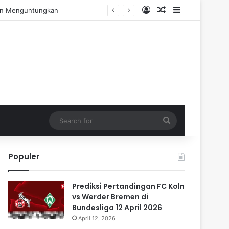
Log In
Random Article
Sidebar
Pengalaman Praktis
Search
for
Populer
Prediksi Pertandingan FC Koln
vs Werder Bremen di
Bundesliga 12 April 2026
April 12, 2026